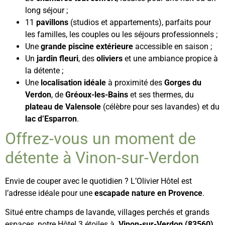
long séjour ;
11
pavillons
(studios et appartements), parfaits pour
les familles, les couples ou les séjours professionnels ;
Une
grande piscine extérieure
accessible en saison ;
Un
jardin fleuri
, des
oliviers
et une ambiance propice à
la détente ;
Une
localisation idéale
à proximité des
Gorges du
Verdon
, de
Gréoux-les-Bains
et ses thermes, du
plateau de Valensole
(célèbre pour ses lavandes) et du
lac d’Esparron
.
Offrez-vous un moment de
détente à Vinon-sur-Verdon
Envie de couper avec le quotidien ? L’Olivier Hôtel est
l’adresse idéale pour une
escapade nature en Provence
.
Situé entre champs de lavande, villages perchés et grands
espaces, notre Hôtel 3 étoiles à
Vinon-sur-Verdon (83560)