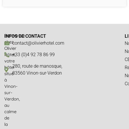
Bienvenue
INFOS DE CONTACT
L
chez
contact@olivierhotel.com
N
Olivier
N
Hôtel,
+33 (0)4 92 78 86 99
C
votre
280, route de manosque,
hôtel
Ré
83560 Vinon-sur-Verdon
situé
No
à
Co
Vinon-
sur-
Verdon,
au
calme
de
la