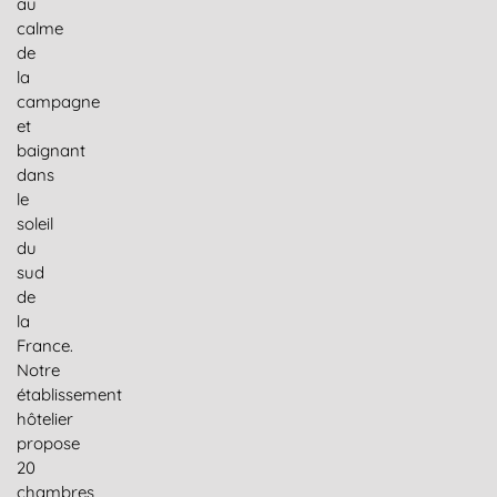
au
calme
de
la
campagne
et
baignant
dans
le
soleil
du
sud
de
la
France.
Notre
établissement
hôtelier
propose
20
chambres