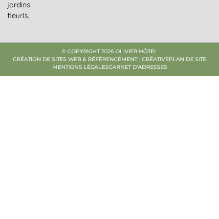
jardins
fleuris.
© COPYRIGHT 2026 OLIVIER HÔTEL
CRÉATION DE SITES WEB & RÉFÉRENCEMENT : CRÉATIVE
PLAN DE SITE
MENTIONS LÉGALES
CARNET D'ADRESSES