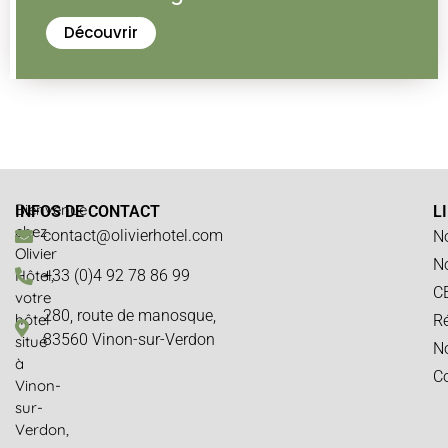
Découvrir
Bienvenue
INFOS DE CONTACT
L
chez
contact@olivierhotel.com
N
Olivier
N
Hôtel,
+33 (0)4 92 78 86 99
C
votre
280, route de manosque,
hôtel
Ré
83560 Vinon-sur-Verdon
situé
No
à
Co
Vinon-
sur-
Verdon,